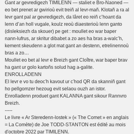
Gant ar gevredigezh TIMILENN — staliet e Bro-Naoned —
eo bet prenet ar gwirioù evit treiñ al levr-mañ. Klotañ a ra al
levr gant pal ar gevredigezh, da lâret eo reiñ c’hoant da
lenn d’an holl vugale, koulz reoù diaesterioù lenn ganto
(disleksiezh da skouer) pe get : moullet eo war baper
nann-lufrus, ar skritur dibabet a zo aes ha bras a-walc’h,
kement skeudenn a glot mat gant an destenn, etrelinennoù
bras a zo…
Moullet eo bet al levr e Breizh gant Cloître, war baper brav
ha gant ur golo kartoñs solud hag a-galite.
ENROLLADENN
El levr e vo tu deoc'h kavout ur c'hod QR da skanniñ gant
ho pellgomzer hezoug evit selaou ouzh an istor.
Enrolladenn produet gant KALANNA gant sikour Rannvro
Breizh.
-----
Le livre « Ar Steredenn-lostek » (« The Comet » en anglais
= La Comète) de Joe TODD-STANTON est édité au mois
d'octobre 2022 par TIMILENN.