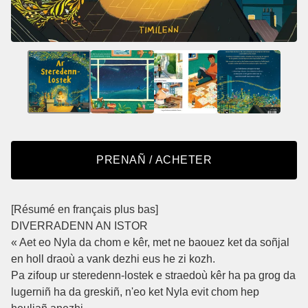
PRENAÑ / ACHETER
[Résumé en français plus bas]
DIVERRADENN AN ISTOR
« Aet eo Nyla da chom e kêr, met ne baouez ket da soñjal
en holl draoù a vank dezhi eus he zi kozh.
Pa zifoup ur steredenn-lostek e straedoù kêr ha pa grog da
lugerniñ ha da greskiñ, n'eo ket Nyla evit chom hep