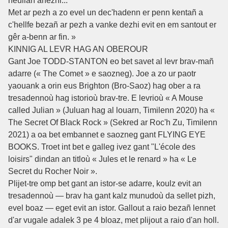
heuliañ anezhi...
Met ar pezh a zo evel un dec'hadenn er penn kentañ a
c'hellfe bezañ ar pezh a vanke dezhi evit en em santout er
gêr a-benn ar fin. »
KINNIG AL LEVR HAG AN OBEROUR
Gant Joe TODD-STANTON eo bet savet al levr brav-mañ
adarre (« The Comet » e saozneg). Joe a zo ur paotr
yaouank a orin eus Brighton (Bro-Saoz) hag ober a ra
tresadennoù hag istorioù brav-tre. E levrioù « A Mouse
called Julian » (Juluan hag al louarn, Timilenn 2020) ha «
The Secret Of Black Rock » (Sekred ar Roc'h Zu, Timilenn
2021) a oa bet embannet e saozneg gant FLYING EYE
BOOKS. Troet int bet e galleg ivez gant "L'école des
loisirs" dindan an titloù « Jules et le renard » ha « Le
Secret du Rocher Noir ».
Plijet-tre omp bet gant an istor-se adarre, koulz evit an
tresadennoù — brav ha gant kalz munudoù da sellet pizh,
evel boaz — eget evit an istor. Gallout a raio bezañ lennet
d'ar vugale adalek 3 pe 4 bloaz, met plijout a raio d'an holl.