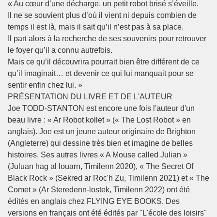
« Au cœur d’une décharge, un petit robot brisé s’éveille.
Il ne se souvient plus d’où il vient ni depuis combien de
temps il est là, mais il sait qu’il n’est pas à sa place.
Il part alors à la recherche de ses souvenirs pour retrouver
le foyer qu’il a connu autrefois.
Mais ce qu’il découvrira pourrait bien être différent de ce
qu’il imaginait… et devenir ce qui lui manquait pour se
sentir enfin chez lui. »
PRÉSENTATION DU LIVRE ET DE L'AUTEUR
Joe TODD-STANTON est encore une fois l'auteur d'un
beau livre : « Ar Robot kollet » (« The Lost Robot » en
anglais). Joe est un jeune auteur originaire de Brighton
(Angleterre) qui dessine très bien et imagine de belles
histoires. Ses autres livres « A Mouse called Julian »
(Juluan hag al louarn, Timilenn 2020), « The Secret Of
Black Rock » (Sekred ar Roc'h Zu, Timilenn 2021) et « The
Comet » (Ar Steredenn-lostek, Timilenn 2022) ont été
édités en anglais chez FLYING EYE BOOKS. Des
versions en français ont été édités par "L'école des loisirs"