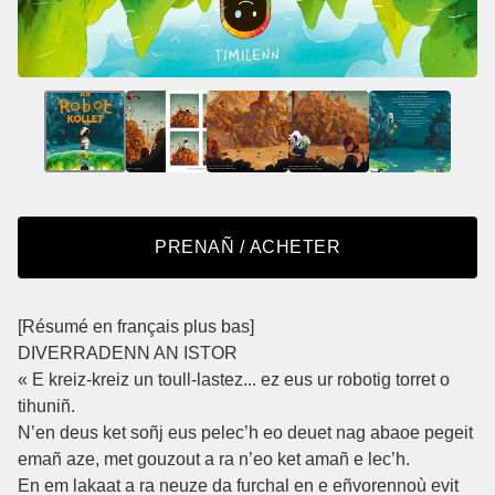
PRENAÑ / ACHETER
[Résumé en français plus bas]
DIVERRADENN AN ISTOR
« E kreiz-kreiz un toull-lastez... ez eus ur robotig torret o
tihuniñ.
N’en deus ket soñj eus pelec’h eo deuet nag abaoe pegeit
emañ aze, met gouzout a ra n’eo ket amañ e lec’h.
En em lakaat a ra neuze da furchal en e eñvorennoù evit