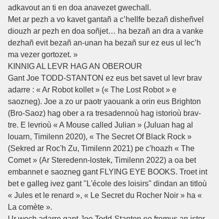
adkavout an ti en doa anavezet gwechall.
Met ar pezh a vo kavet gantañ a c’hellfe bezañ disheñvel
diouzh ar pezh en doa soñjet… ha bezañ an dra a vanke
dezhañ evit bezañ an-unan ha bezañ sur ez eus ul lec’h
ma vezer gortozet. »
KINNIG AL LEVR HAG AN OBEROUR
Gant Joe TODD-STANTON ez eus bet savet ul levr brav
adarre : « Ar Robot kollet » (« The Lost Robot » e
saozneg). Joe a zo ur paotr yaouank a orin eus Brighton
(Bro-Saoz) hag ober a ra tresadennoù hag istorioù brav-
tre. E levrioù « A Mouse called Julian » (Juluan hag al
louarn, Timilenn 2020), « The Secret Of Black Rock »
(Sekred ar Roc'h Zu, Timilenn 2021) pe c'hoazh « The
Comet » (Ar Steredenn-lostek, Timilenn 2022) a oa bet
embannet e saozneg gant FLYING EYE BOOKS. Troet int
bet e galleg ivez gant "L'école des loisirs" dindan an titloù
« Jules et le renard », « Le Secret du Rocher Noir » ha «
La comète ».
Ur wech adarre gant Joe Todd-Stanton eo fromus an istor