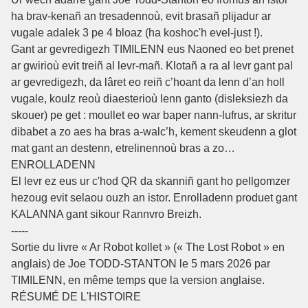
ha brav-kenañ an tresadennoù, evit brasañ plijadur ar
vugale adalek 3 pe 4 bloaz (ha koshoc'h evel-just !).
Gant ar gevredigezh TIMILENN eus Naoned eo bet prenet
ar gwirioù evit treiñ al levr-mañ. Klotañ a ra al levr gant pal
ar gevredigezh, da lâret eo reiñ c’hoant da lenn d’an holl
vugale, koulz reoù diaesterioù lenn ganto (disleksiezh da
skouer) pe get : moullet eo war baper nann-lufrus, ar skritur
dibabet a zo aes ha bras a-walc’h, kement skeudenn a glot
mat gant an destenn, etrelinennoù bras a zo…
ENROLLADENN
El levr ez eus ur c'hod QR da skanniñ gant ho pellgomzer
hezoug evit selaou ouzh an istor. Enrolladenn produet gant
KALANNA gant sikour Rannvro Breizh.
-----
Sortie du livre « Ar Robot kollet » (« The Lost Robot » en
anglais) de Joe TODD-STANTON le 5 mars 2026 par
TIMILENN, en même temps que la version anglaise.
RÉSUMÉ DE L'HISTOIRE